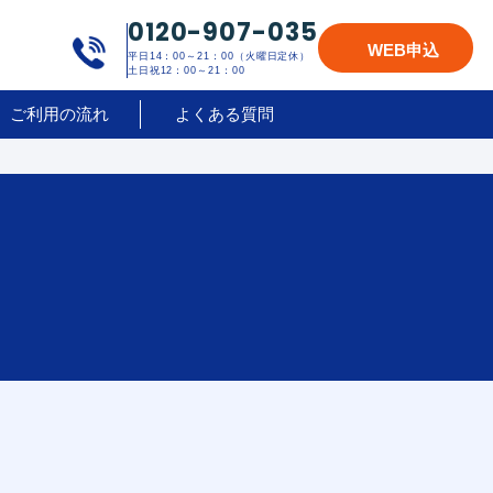
0120-907-035
WEB申込
平日14：00～21：00（火曜日定休）
土日祝12：00～21：00
ご利用の流れ
よくある質問