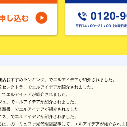
理店おすすめランキング」でエルアイデアが紹介されました。
較セレクトラ」でエルアイデアが紹介されました。
」でエルアイデアが紹介されました。
ジュ」でエルアイデアが紹介されました。
体新書」でエルアイデアが紹介されました。
イス」でエルアイデアが紹介されました。
ろは」のコミュファ光代理店記事にて、エルアイデアが紹介されま